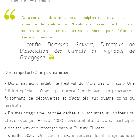
et l'identité des Climats.
“De la démarche de candidature à l’inscription, et jusqu’à aujourd’hui,
l’ensemble du territoire des Climats a su jouer collectif. Il était
inconcevable pour nous qu’il en soit autrement pour célébrer ce
10ème anniversaire.”
confie Bertrand Gauvrit, Directeur de
l’Association des Climats du vignoble de
Bourgogne.
Des temps forts à ne pas manquer :
- Du 2 mai au 3 juillet
: le Festival du Mois des Climats > Une
édition spéciale 10 ans qui durera 2 mois, avec un programme
foisonnant de découvertes et d'activités aux quatre coins du
territoire.
- En mai 2025
: une journée dédiée aux scolaires, au château du
Clos de Vougeot. Près de 1000 élèves sont attendus pour participer
à des ateliers et s’immerger dans la Culture Climats.
- 4 juillet 2025
: Un événement-anniversaire, festif et symbolique,